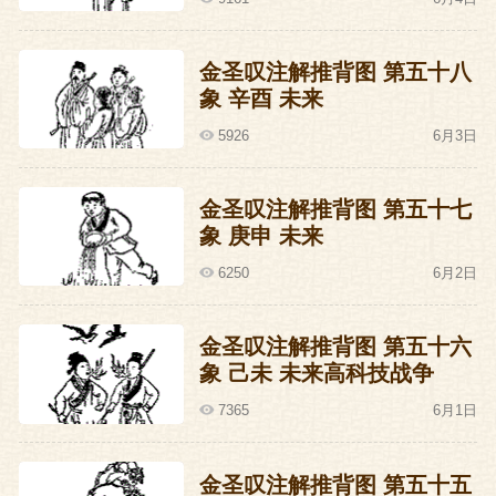
于是在隐帝刘承祐的指挥下，与史弘肇有
金圣叹注解推背图 第五十八
关系的军事将领全家统统被杀光光。这其
象 辛酉 未来
中，有一个人，此时正统兵在外，他的满
5926
6月3日
门被苏逢吉杀尽，顿时怒发冲冠，立即提
兵返回京师，要报这血海深仇。
金圣叹注解推背图 第五十七
象 庚申 未来
此人是谁？《推背图》这里说得明明白
6250
6月2日
白：
金圣叹注解推背图 第五十六
汉水竭，雀高飞，
象 己未 未来高科技战争
飞来飞去何所止，
7365
6月1日
高山不及城郭低。
金圣叹注解推背图 第五十五
这一象里有郭有雀，正暗合了大将郭威的