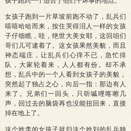
孩子跑到一个适合于他们干坏事的地点。
女孩子跑到一片草坡前跑不动了，乱兵们
嘻嘻哈哈而来，按住哭得泪人一样的女孩
子仔细瞧，哇，绝世大美女耶，这回咱们
哥们儿可逮着了。这女孩果然美貌，而且
神态端庄，让乱兵们心痒不已，急忙排
队，大家轮着来，人人都有份。却不承
想，乱兵中的一个人看到女孩子的美貌，
突然起了独占之心，向后一指：那边有人
来了。兄弟们一回头，只听嘁哩喀嚓几
声，回过去的脑袋再也没能扭回来，直接
掉在地上了。
这个姓李的女孩子就归这个姓刘的乱兵独