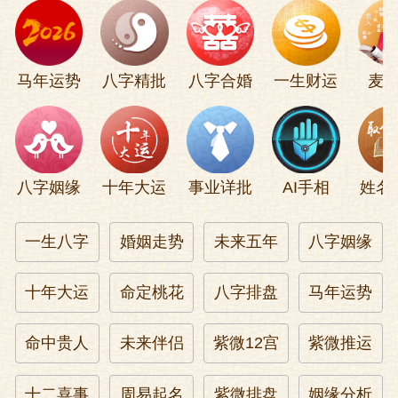
的所有财物，让你分发给将士们。
这就是刘知远为什么对他这个抢来的老婆
马年运势
八字精批
八字合婚
一生财运
麦
毕恭毕敬的原因了，这么好的老婆，上哪
儿去找？刘知远依了她的吩咐，果然赢得
了百姓的欢呼和三军将士的爱戴。
八字姻缘
十年大运
事业详批
AI手相
姓名
如果刘知远再多活几天，多听听李皇后的
教导，后汉的江山肯定会更加稳固，可是
一生八字
婚姻走势
未来五年
八字姻缘
该着天底下的老百姓倒霉，刘知远只做了
十年大运
命定桃花
八字排盘
马年运势
一年皇帝就死了，李皇后生的儿子刘承祐
继位。但是这个刘承祐不知怎么搞的，整
命中贵人
未来伴侣
紫微12宫
紫微推运
个怪胎一个，甫一登基，就重用历史第一
酷臣苏逢吉，结果把后汉祸害得乌烟瘴
十二喜事
周易起名
紫微排盘
姻缘分析