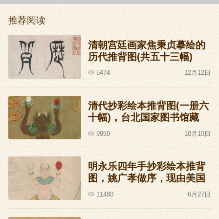
寇，挑断他们的脚筋扔在山脚下，痛苦地
推荐阅读
哀号了数日才气绝。
清朝宫廷画家焦秉贞摹绘的
李皇后教训儿子，儿子根本不听：妇道人
历代推背图(共五十三幅)
家懂得什么？儿子觉得苏逢吉这个宰相蛮
5474
12月12日
好。
清代抄彩绘本推背图(一册六
可实际上，苏逢吉此人除了占一个残忍好
十幅)，台北国家图书馆藏
杀、心胸狭窄之外，别无所长。如果只有
9959
10月10日
他一个人折腾倒也罢了，偏巧朝中大将史
弘肇没什么文化，对文官一向抱有成见，
明永乐四年手抄彩绘本推背
越看苏逢吉做事越觉得不对头，两厢里就
图，姚广孝做序，现由美国
闹起了情绪。
洛杉矶J.G.Stanoff收藏
11480
6月27日
史弘肇是武将，握有兵权，苏逢吉自知不