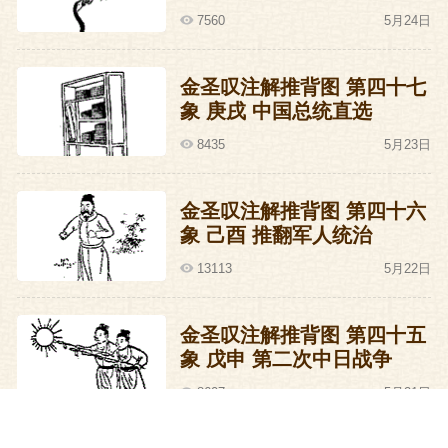
悬念。双方一交火，小玩闹们嘻嘻哈哈冲
7560
5月24日
进郭威阵营，左砍右杀，忽然发现对方也
在砍杀自己，顿时大诧。皆因这些小玩闹
金圣叹注解推背图 第四十七
象 庚戌 中国总统直选
都是跟着皇帝混的，以前他们砍别人的时
8435
5月23日
候，压根就没人敢还手，所以他们一直以
为天下人都是不会还手的，现在居然还有
金圣叹注解推背图 第四十六
还手的人，这实在是太出乎他们的意料之
象 己酉 推翻军人统治
外了。好汉不吃眼前亏，眼见情势不妙，
13113
5月22日
小玩闹们撒腿就逃，跑得飞快，连能征惯
战的猛将都追不上他们。
金圣叹注解推背图 第四十五
象 戊申 第二次中日战争
刘承祐也拼了小命地往前跑，估计跑什么
8607
5月21日
他还不太清楚，正在糊涂之间，后背被一
刀戮过，小皇帝惊叫一声，连伤带吓，坠