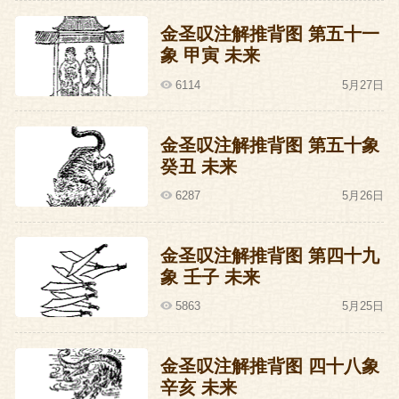
边有几个小玩闹，用力拍胸跺脚：我靠，
金圣叹注解推背图 第五十一
郭威算个卵子？圣上少要担惊，休要害
象 甲寅 未来
怕，待我提枪上马，取他的项上人头来
6114
5月27日
报。
金圣叹注解推背图 第五十象
刘承祐最爱听这话，闻言大喜，立即大开
癸丑 未来
城门，让那几个小玩闹引军出城，大战郭
6287
5月26日
威。刘承祐年轻贪玩，说什么也要跟着去
两军阵前玩，李太后苦苦相劝，也劝不
金圣叹注解推背图 第四十九
象 壬子 未来
住，就这样，不懂事的小皇帝带着瞎胡闹
5863
5月25日
的臣子们，与身经百战的郭威对峙于都城
之下。
金圣叹注解推背图 四十八象
辛亥 未来
仗打得一点悬念也没有，也不可能有什么