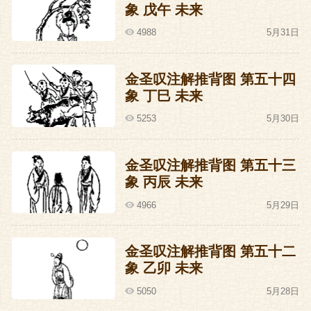
象 戊午 未来
名字。郭威的脖颈上刺着一只家雀，所以
4988
5月31日
时人又称之为郭雀儿。明白了，这一象所
说的人物，就是郭雀儿郭威。那么为什么
金圣叹注解推背图 第五十四
要说郭威只是一个过渡型的人物呢？无
象 丁巳 未来
他，郭威有一个侄子，叫柴荣。柴荣有一
5253
5月30日
个铁哥们，叫赵匡胤。现在明白了吧？
金圣叹注解推背图 第五十三
无缘无故的，自己满门被杀，郭威怒不可
象 丙辰 未来
遏，率兵而来。事情闹到这个地步，李太
4966
5月29日
后怒火攻心，破口大骂刘承祐，这时候刘
承祐才好像有点弄明白过来自己这些天都
金圣叹注解推背图 第五十二
干了什么事，心里也是悔之不迭。李太后
象 乙卯 未来
正在考虑这事怎么调解，要怎么赔罪才能
5050
5月28日
消得了郭威心中的怒气，不承想刘承祐身