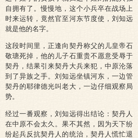
自拥有了。慢慢地，这个小兵卒在战场上
时来运转，竟然官至河东节度使，刘知远
就是他的名字。
这段时间里，正逢向契丹称父的儿皇帝石
敬瑭死掉，他的儿子石重贵不愿意受辱于
契丹，结果引来契丹大兵来犯，中原沦落
到了异族之手。刘知远坐镇河东，一边管
契丹的耶律德光叫老大，一边仔细观察局
势。
经过一番观察，刘知远得出结论：契丹人
在中原不会太久。果不其然，因为天下纷
纷起兵反抗契丹人的统治，契丹人慌忙退