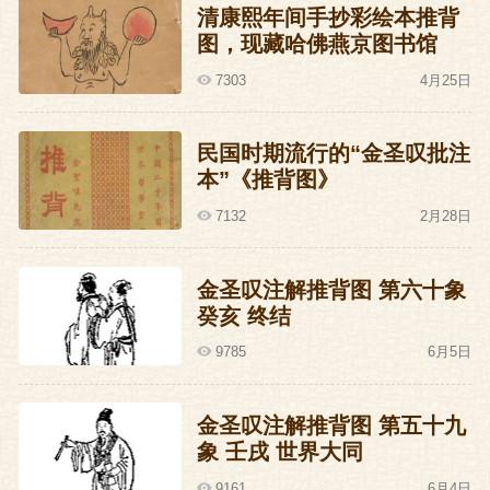
清康熙年间手抄彩绘本推背
是对手，就考虑了一个比较稳妥的解决方
图，现藏哈佛燕京图书馆
案。
7303
4月25日
有一天，后汉隐帝刘承祐传大将史弘肇入
民国时期流行的“金圣叹批注
朝议事，史弘肇优哉游哉去了，刚一进殿
本”《推背图》
门，只听轰隆一声，殿门已经合拢，无数
7132
2月28日
甲士从身后冲出，史弘肇措手不及，被乱
枪戮成了筛子眼。
金圣叹注解推背图 第六十象
癸亥 终结
史弘肇死掉了，刘承祐和苏逢吉开始分发
9785
6月5日
胜利果实，苏逢吉分到了史弘肇的小女儿
做婢女，感觉不错。但胜利果实太小，还
金圣叹注解推背图 第五十九
是不够大家分的，那怎么办呢？有办法。
象 壬戌 世界大同
无非是再杀几个武将就是了。
9161
6月4日