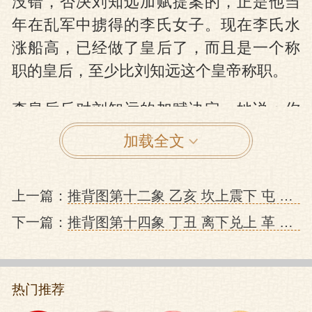
没错，否决刘知远加赋提案的，正是他当
年在乱军中掳得的李氏女子。现在李氏水
涨船高，已经做了皇后了，而且是一个称
职的皇后，至少比刘知远这个皇帝称职。
李皇后反对刘知远的加赋决定，她说：你
既然做了天子，就要恩泽于万民，现在你
加载全文
非但没有给百姓一点恩惠，反而要加重剥
削他们，这样下去的话，实在不是明智的
上一篇：
推背图第十二象 乙亥 坎上震下 屯 儿皇帝石敬塘割幽州的预言
治国之策。
下一篇：
推背图第十四象 丁丑 离下兑上 革 五代十国的预言
刘知远道：老娘们头发长见识短，你知道
个屁啊，我不加赋，不给三军发点钱花，
老子这个皇帝马上就没得做了。李皇后
热门推荐
道：既然如此的话，那么我愿意拿出宫中