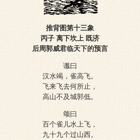
图
推背图第十三象
丙子 离下坎上 既济
后周郭威君临天下的预言
谶曰
汉水竭，雀高飞。
飞来飞去何所止，
高山不及城郭低。
颂曰
百个雀儿水上飞，
九十九个过山西。