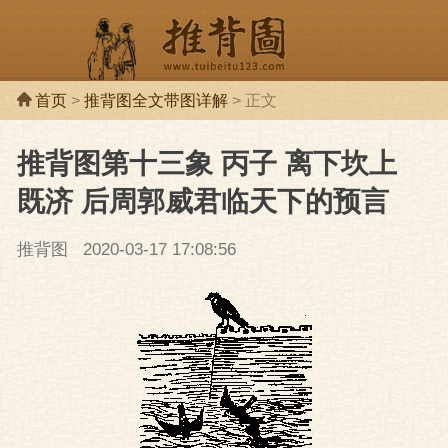
首页
>
推背图全文带图详解
> 正文
推背图第十三象 丙子 离下坎上
推背图
推背
既济 后周郭威君临天下的预言
推背图
2020-03-17 17:08:56