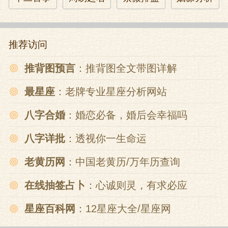
气。
苏逢吉其人，有可能是受天下所有的邪恶
推荐访问
之气所钟，他起草诏书规定，凡百姓有小
推背图预言
：推背图全文带图详解
偷小摸者，杀全家，杀九族，杀邻居，杀
全村。一个人有罪要株连这么多的人，这
最星座
：老牌专业星座分析网站
实在有点离谱，大臣们和苏逢吉理论，于
八字合婚
：婚恋必备，婚后会幸福吗
是苏逢吉就退让一步，划掉了杀全村，但
八字详批
：透视你一生命运
有罪之人全家还是要杀的，九族还是要灭
的。
老黄历网
：中国老黄历/万年历查询
结果这个诏书一出，顿时流毒天下，平阴
在线抽签占卜
：心诚则灵，有求必应
县有十几个村子的百姓全部被杀光，卫州
星座百科网
：12星座大全/星座网
十余百姓追贼遇到官兵，反被官兵诬为贼