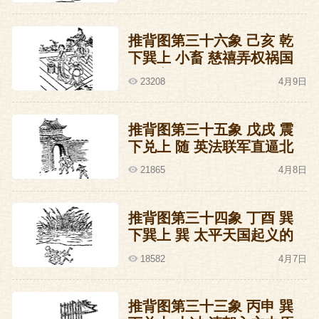
推背图第三十六象 己亥 乾
下巽上 小畜 慈禧弄权祸国
的预言
23208
4月9日
推背图第三十五象 戊戌 震
下兑上 随 英法联军直逼北
京火烧圆明园的预言
21865
4月8日
推背图第三十四象 丁酉 巽
下巽上 巽 太平天国起义的
预言
18582
4月7日
推背图第三十三象 丙申 巽