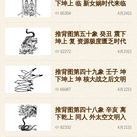
下坤上 临 新女娲时代来临
的预言
65304
4月24日
推背图第五十象 癸丑 震下
坤上 复 资源极度匮乏时代
战争预言
52272
4月23日
推背图第四十九象 壬子 坤
下坤上 坤 核大战之后文明
倒退的预言
66987
4月22日
推背图第四十八象 辛亥 离
下乾上 同人 外太空文明入
侵的预言
82332
4月21日