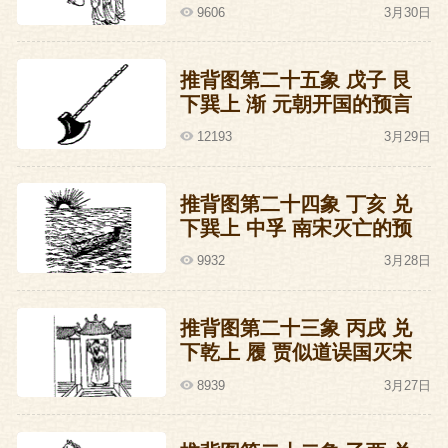
的预言
9606
3月30日
推背图第二十五象 戊子 艮
下巽上 渐 元朝开国的预言
12193
3月29日
推背图第二十四象 丁亥 兑
下巽上 中孚 南宋灭亡的预
言
9932
3月28日
推背图第二十三象 丙戌 兑
下乾上 履 贾似道误国灭宋
的预言
8939
3月27日