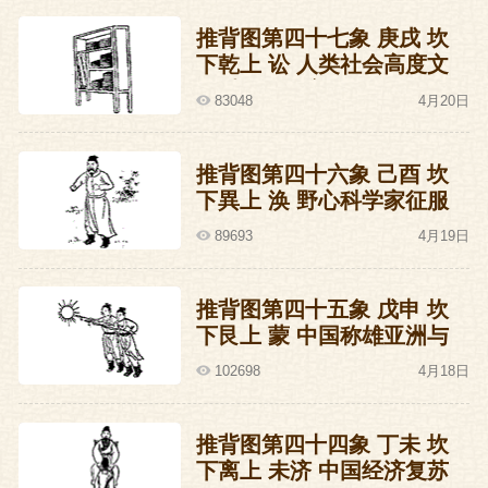
推背图第四十七象 庚戌 坎
下乾上 讼 人类社会高度文
明时代的预言
83048
4月20日
推背图第四十六象 己酉 坎
下異上 涣 野心科学家征服
世界失败的预言
89693
4月19日
推背图第四十五象 戊申 坎
下艮上 蒙 中国称雄亚洲与
日本挑衅失败的预言
102698
4月18日
推背图第四十四象 丁未 坎
下离上 未济 中国经济复苏