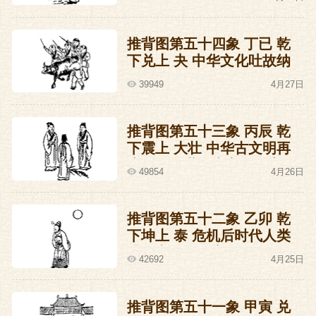
推背图第五十四象 丁已 乾
下兑上 夬 中华文化吐故纳
新的未来时代预言
39949
4月27日
推背图第五十三象 丙辰 乾
下震上 大壮 中华古文明再
度崛起于世界东方的预言
49854
4月26日
推背图第五十二象 乙卯 乾
下坤上 泰 危机后时代人类
升平之治的预言
42692
4月25日
推背图第五十一象 甲寅 兑