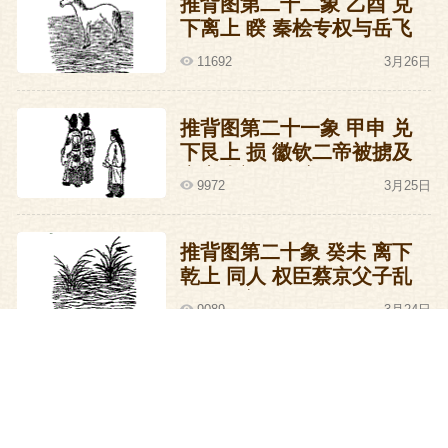
推背图第二十二象 乙酉 兑
下离上 睽 秦桧专权与岳飞
死难的预言
11692
3月26日
推背图第二十一象 甲申 兑
下艮上 损 徽钦二帝被掳及
宋室南迁的预言
9972
3月25日
推背图第二十象 癸未 离下
乾上 同人 权臣蔡京父子乱
政的预言
9089
3月24日
推背图第十九象 壬午 离下
艮上 贲 王安石变法及西北
丧师的预言
9340
3月23日