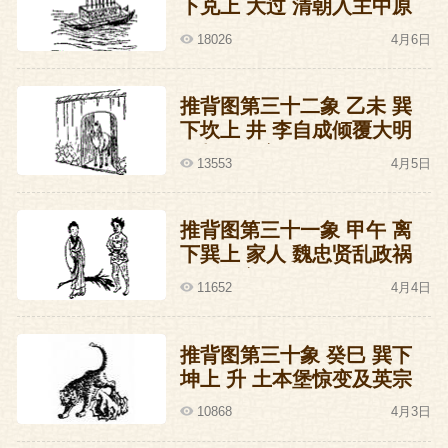
下兑上 大过 清朝入主中原
的预言
18026
4月6日
推背图第三十二象 乙未 巽
下坎上 井 李自成倾覆大明
王朝的预言
13553
4月5日
推背图第三十一象 甲午 离
下巽上 家人 魏忠贤乱政祸
国的预言
11652
4月4日
推背图第三十象 癸巳 巽下
坤上 升 土本堡惊变及英宗
复辟的预言
10868
4月3日