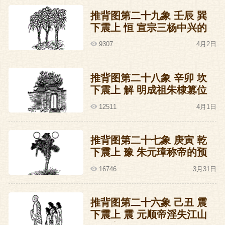
推背图第二十九象 壬辰 巽
下震上 恒 宣宗三杨中兴的
预言
9307
4月2日
推背图第二十八象 辛卯 坎
下震上 解 明成祖朱棣篡位
的预言
12511
4月1日
推背图第二十七象 庚寅 乾
下震上 豫 朱元璋称帝的预
言
16746
3月31日
推背图第二十六象 己丑 震
下震上 震 元顺帝淫失江山