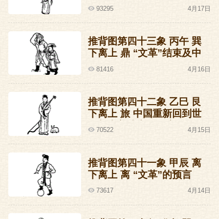
并成为世界经济大国的预言
93295
4月17日
推背图第四十三象 丙午 巽
下离上 鼎 “文革”结束及中
国改革开放的预言
81416
4月16日
推背图第四十二象 乙巳 艮
下离上 旅 中国重新回到世
界与中美建交的预言
70522
4月15日
推背图第四十一象 甲辰 离
下离上 离 “文革”的预言
73617
4月14日