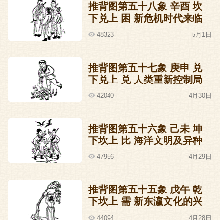
推背图第五十八象 辛酉 坎
下兑上 困 新危机时代来临
的预言
图
48323
5月1日
推背图第五十七象 庚申 兑
下兑上 兑 人类重新控制局
面并反省自我过失的预言
42040
4月30日
推背图第五十六象 己未 坤
下坎上 比 海洋文明及异种
人兴起的预言
47956
4月29日
推背图第五十五象 戊午 乾
下坎上 需 新东瀛文化的兴
起与衰落的预言
44094
4月28日