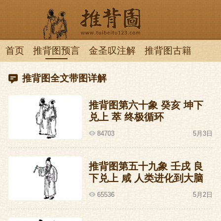
首页
推背图预言
金圣叹注解
推背图古籍
推背图全文带图详解
推背图
推背
推背图第六十象 癸亥 坤下
兑上 萃 终极循环
84703
5月3日
推背图第五十九象 壬戌 良
下兑上 咸 人类进化到大脑
联网时代的预言
65536
5月2日