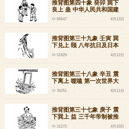
推背图第四十象 癸卯 巽下
良上 蛊 中华人民共和国建
国及两岸关系的预言
66647
4月13日
推背图第三十九象 壬寅 巽
下兑上 颐 八年抗日及日本
投降的预言
51829
4月12日
推背图第三十八象 辛丑 震
下离上 噬嗑 第一次世界大
战爆发的预言
34251
4月11日
推背图第三十七象 庚子 震
下巽上 益 三千年帝制被推
翻的预言
31272
4月10日