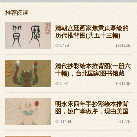
所以《推背图》里的这几句话,把杨士奇三
推荐阅读
人忽悠得如此之舒服,实在让人有点疑心这
个《推背图》是不是杨士奇他们哥仨写
清朝宫廷画家焦秉贞摹绘的
的。
历代推背图(共五十三幅)
5479
12月12日
但杨士奇这人也确实有点货在肚子里。曾
经有一次,宣宗一时兴起,就微服私访,一路上
清代抄彩绘本推背图(一册六
访到了杨士奇的家里,杨士奇吓得连滚带爬
十幅)，台北国家图书馆藏
跑出来迎接,埋怨宣宗说:圣上真不应该如此
9961
10月10日
轻率。宣宗不服,过了段时间找杨土奇杠:微
服私访,体察民意,有什么不好的?
明永乐四年手抄彩绘本推背
图，姚广孝做序，现由美国
洛杉矶J.G.Stanoff收藏
杨士奇回答说:皇上啊,天底下并非每个人都
11488
6月27日
是善良的万一有哪个家伙因为小事郁闷了,