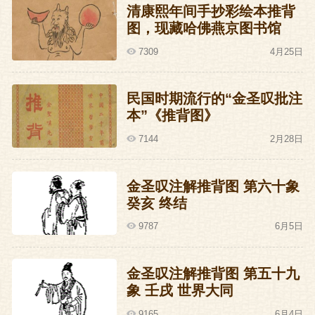
想找个出气的,你想你不是一个现成的吗?
清康熙年间手抄彩绘本推背
图，现藏哈佛燕京图书馆
果然,没过多久官府速住俩贼,那两家伙供认,
7309
4月25日
他们有个一举成名天下知的宏计划,那就是
趁宣宗微服私访的时候,在路上狠狠给他一
民国时期流行的“金圣叹批注
家伙。这个消息把宣宗吓出了一身的冷汗,
本”《推背图》
从此对杨奇更加信任了。
7144
2月28日
总之,宣宗的历史乏味得紧,简单说来,他的一
金圣叹注解推背图 第六十象
生就是一直想跑出去疯玩却总是被杨士奇
癸亥 终结
三人成功拦下来的一生,而且宣宗也没有因
9787
6月5日
此闹情绪耍性子,这真的很不容易了。
金圣叹注解推背图 第五十九
他就这样很不容易地过了十年,然后幸福地
象 壬戌 世界大同
死掉了。
9165
6月4日