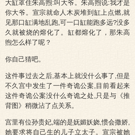
大缸罩住朱高煦:叫大爷。朱高煦说:我才是
你大爷。宣宗就命人木炭堆到缸上点燃,就
见那口缸满地乱跑,可一口缸能跑多远?没多
久就被烧的熔化了。缸都熔化了，那朱高
煦怎么样了呢？
你自己猜吧。
这件事过去之后,基本上就没什么事了,但是
不久宫中发生了一件奇诡公案,目前看起来
这件奇诡公案没什么奇诡之处,只是与《推
背图》稍微沾了点关系。
宫里有位孙贵妃,端的是妩媚妖娆,惯会撒娇,
她要求将自己生的儿子立太子。宣宗被她