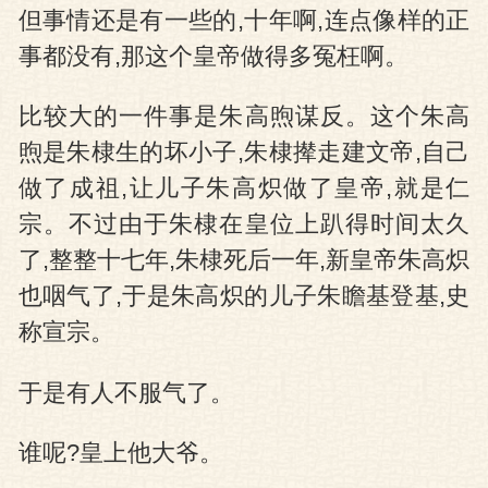
但事情还是有一些的,十年啊,连点像样的正
事都没有,那这个皇帝做得多冤枉啊。
比较大的一件事是朱高煦谋反。这个朱高
煦是朱棣生的坏小子,朱棣撵走建文帝,自己
做了成祖,让儿子朱高炽做了皇帝,就是仁
宗。不过由于朱棣在皇位上趴得时间太久
了,整整十七年,朱棣死后一年,新皇帝朱高炽
也咽气了,于是朱高炽的儿子朱瞻基登基,史
称宣宗。
于是有人不服气了。
谁呢?皇上他大爷。