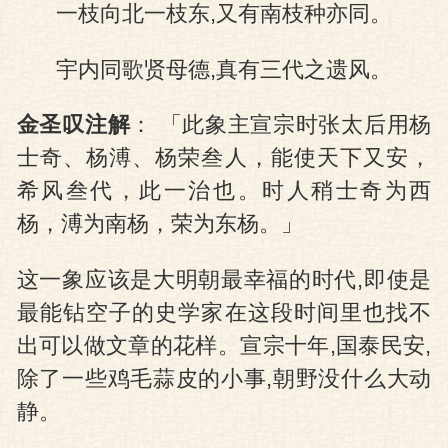
一枝向北一枝东,又有南枝种亦同。
宇内同歌贤母德,真有三代之遗风。
金圣叹注解
： 「此象主宣宗时张太后用杨
士奇、杨溥、杨荣叁人，能使天下又安，
希风叁代，此一治也。时人稍士奇为西
杨，溥为南杨，荣为东杨。」
这一象应该是大明朝最幸福的时代,即使是
最能钻空子的史学家在这段时间里也找不
出可以做文章的花样。宣宗十年,国泰民安,
除了一些鸡毛蒜皮的小事,朝野没什么大动
静。