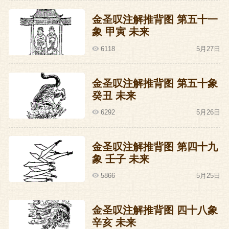
金圣叹注解推背图 第五十一
杨士奇和杨荣赶紧谦虚:那老臣当仁不让
象 甲寅 未来
了。
6118
5月27日
这个就是二进宫的来历了,虽然看上去他们
金圣叹注解推背图 第五十象
只不过进了次宫,但这是把过程简单一些写
癸丑 未来
出来,实际上进了两次宫,故称二进宫。
6292
5月26日
这老哥俩倒是挺爱自作多情的,可是他们没
想到,人家朱祁镇压根儿就不乐意和他们一
金圣叹注解推背图 第四十九
象 壬子 未来
起玩。
5866
5月25日
那么朱祁镇乐意和谁玩呢?
金圣叹注解推背图 四十八象
朱祁镇最乐意跟太监王振一起玩。
辛亥 未来