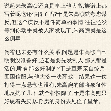
说起来朱高煦还真是皇上他大爷,族谱上都
写着呢这还假得了吗?于是朱高煦就考虑谋
反,但这个谋反不是件简单的事情,往往还没
等到你动手就被人家发现了,朱高煦就是这
么倒霉。
倒霉也未必有什么关系,问题是朱高煦自己
明明没准备好,还老是要先发制人,那人都是
活的,哪有那么好制的?于是宣宗亲自统兵,
围困信阳,与他大爷一决死战。结果这一仗
打得一点悬念也没有,朱高煦的部将象征性
地反抗了几下,就全都投降了,于是朱高煦只
好硬着头皮,以俘虏的身份去见侄子皇帝。