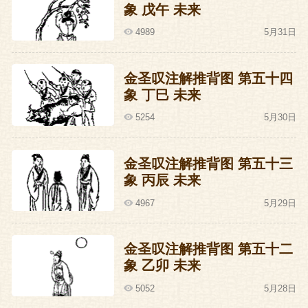
象 戊午 未来
祁镇年纪太小了,才刚刚岁,这么个小屁孩能
做得了皇上吗?换人吧,换成襄王朱瞻得了。
4989
5月31日
还有人爱编瞎话,说得有鼻子有眼,说是老太
金圣叹注解推背图 第五十四
后已经了金符,派人去襄王继位了。杨士奇
象 丁巳 未来
听说了这事,急得跟什么似的,就去找杨荣,
5254
5月30日
说:哥们儿,事情麻烦大了,现在大家都在看咱
哥俩呢咱们不能不出面啊。杨荣就说:0K,老
金圣叹注解推背图 第五十三
大你吩咐吧,你让我干啥我就干啥。
象 丙辰 未来
4967
5月29日
于是杨士奇和杨荣纠集百官,轰轰隆隆地进
宫去见太,其实那些谣言都是没有影子的事
金圣叹注解推背图 第五十二
儿,所以太后见了他们也没说什么,就拿手一
象 乙卯 未来
指惹祸精朱祁镇,说,这就是新天子,以后就全
5052
5月28日
靠你们扶持了。