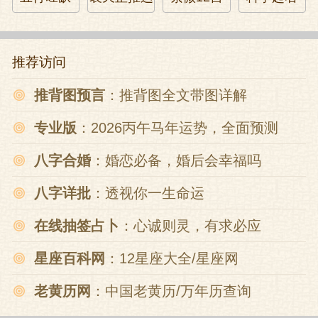
宣宗大喜,就用了杨士奇的花样,把皇后撵走
了,让孙贵妃做皇后,那个孩子就成为了太
子。后来有人瞎嘀咕说其实那个孩子根本
推荐访问
就不是孙贵妃生的,而且也不是宣宗的种,不
推背图预言
：推背图全文带图详解
晓得孙贵妃从什么地方弄来的。但从后来
看这个孩子的做事风格,是不是宣宗的种不
专业版
：2026丙午马年运势，全面预测
好确定,但肯定是朱元璋的后代,不是朱元璋
八字合婚
：婚恋必备，婚后会幸福吗
的后代也不至于折腾到那种地步。
八字详批
：透视你一生命运
那个孩子就是后来的英宗朱祁镇。
在线抽签占卜
：心诚则灵，有求必应
一枝向北一枝东,又有南枝种亦同。
星座百科网
：12星座大全/星座网
宇内同歌贤母德,真有三代之遗风。
老黄历网
：中国老黄历/万年历查询