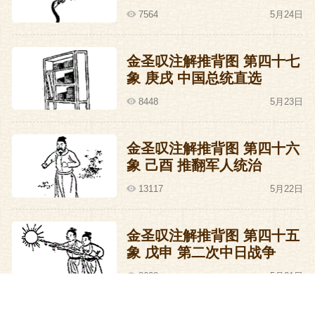
7564
5月24日
说起这个王振来,那可是大名鼎鼎,大明王朝
没少托他的福,被弄得乌烟瘴气。早已死得
金圣叹注解推背图 第四十七
不能再死的朱元璋要是知道了他这么祸害,
象 庚戌 中国总统直选
肯定会气得活转过来。要知道,朱元璋在建
8448
5月23日
国之前就曾经研究过各个朝代的兴亡更替,
发现不管哪个朝代灭亡,都少不了太监的一
金圣叹注解推背图 第四十六
份贡献,可任何一个朝代的兴旺,却跟太监没
象 己酉 推翻军人统治
有丝毫关系。按理来说太监制度取消是最
13117
5月22日
合乎人道的了,但皇帝要是有这种心肠,就不
叫皇帝了。所以朱元璋在开国之初,就立下
金圣叹注解推背图 第四十五
象 戊申 第二次中日战争
了规矩,加强了对太监的管理并严令太监不
8608
5月21日
许参政,甚至严格规定太监不许识字,并弄了
一块铁牌悬于门上:内不得干预政事,预者斩!