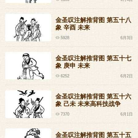
三杨的黄金时代也终于结束了,麻烦正对他
金圣叹注解推背图 第五十八
们露出坏坏的嘴脸。
象 辛酉 未来
5928
6月3日
麻烦来自于新皇帝:英宗一朱祁镇。
这个破英宗何止是给三杨添麻烦,他给整个
金圣叹注解推背图 第五十七
象 庚申 未来
大明朝都添数不清的麻烦,一个爱惹麻烦的
6252
6月2日
人做了皇帝,那真是老百姓倒霉啊。
但这个麻烦,说起来也是三杨自己惹来的,他
金圣叹注解推背图 第五十六
象 己未 未来高科技战争
们不光是会惹麻烦,还给我们贡献了一个常
7370
6月1日
用俗语:二进宫。
话说宣宗一死,朝廷里就有人开始折腾,说朱
金圣叹注解推背图 第五十五