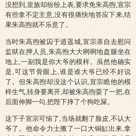
没想到,皇族却纷纷上表,要求免朱高煦,宣宗
有些拿不定主意,没有很痛快地答应下来,结
果朱高煦就不乐意了。
当时朱高煦被囚于逍遥城,宣宗亲自去慰问
监狱在押人员,朱高煦大大咧咧地盘腿坐在
地上,一副我是你大爷的模样。虽然他确实
是,可这节骨眼上,谁是谁大爷已经不好说
了。但朱高煦却没这个认识,宣宗瞧他的模
样生气,转身要离开,却被朱高煦耍了一把,在
后面伸脚一勾,把陛下摔了个狗吃屎。
这下子宣宗可恼了,当场就翻了脸皮,不认大
爷了。他命令力士搬了一口大铜缸出来,拿