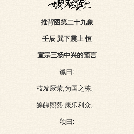
图
推背图第二十九象
壬辰 巽下震上 恒
宣宗三杨中兴的预言
谶曰:
枝发厥荣,为国之栋。
皞皞熙熙,康乐利众。
颂曰: