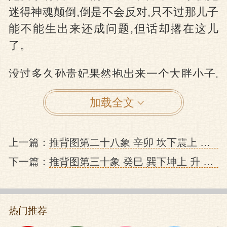
迷得神魂颠倒,倒是不会反对,只不过那儿子
能不能生出来还成问题,但话却撂在这儿
了。
没过多久孙贵妃果然抱出来一个大胖小子,
宣宗乐得眉开眼笑,就想立这个小东西为太
加载全文
子,于是宣宗就去找三杨商量。
三杨是什么东东呢?
上一篇：
推背图第二十八象 辛卯 坎下震上 解 明成祖朱棣篡位的预言
下一篇：
推背图第三十象 癸巳 巽下坤上 升 土本堡惊变及英宗复辟的预言
是三位大臣的名字:杨士奇、杨荣和杨溥。
这三个老头都是古先生,正儿八经地帮着皇
帝治理天下,不胡闹,所以混出来一个德高望
热门推荐
重,当时人称杨士奇为西杨,杨溥为南杨,杨荣