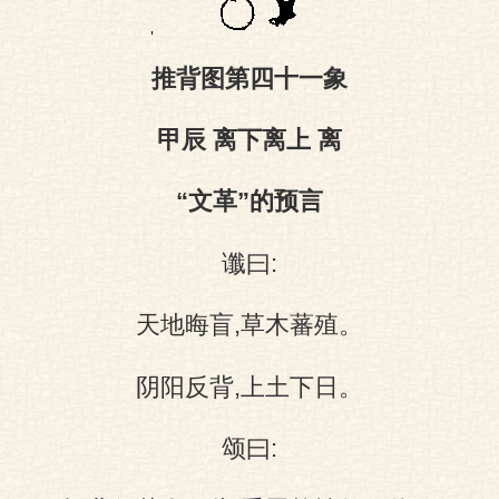
推背图第四十一象
图
甲辰 离下离上 离
“文革”的预言
谶曰:
天地晦盲,草木蕃殖。
阴阳反背,上土下日。
颂曰: