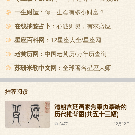
一生财运
：你一生会有多少财富？
在线抽签占卜
：心诚则灵，有求必应
星座百科网
：12星座大全/星座网
老黄历网
：中国老黄历/万年历查询
苏珊米勒中文网
：全球著名星座大师
推荐阅读
清朝宫廷画家焦秉贞摹绘的
历代推背图(共五十三幅)
5477
12月12日