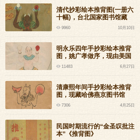
清代抄彩绘本推背图(一册六
十幅)，台北国家图书馆藏
9960
10月10日
明永乐四年手抄彩绘本推背
图，姚广孝做序，现由美国
洛杉矶J.G.Stanoff收藏
11483
6月27日
清康熙年间手抄彩绘本推背
图，现藏哈佛燕京图书馆
7306
4月25日
民国时期流行的“金圣叹批注
本”《推背图》