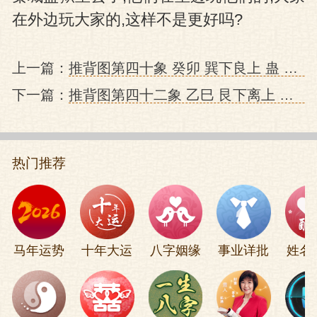
在外边玩大家的,这样不是更好吗?
上一篇：
推背图第四十象 癸卯 巽下良上 蛊 中华人民共和国建国及两岸关系的预言
下一篇：
推背图第四十二象 乙巳 艮下离上 旅 中国重新回到世界与中美建交的预言
热门推荐
马年运势
十年大运
八字姻缘
事业详批
姓名