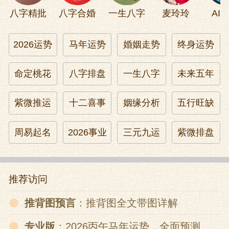
八字精批
八字合婚
一生八字
麦玲玲
AI
2026运势
马年运势
婚姻走势
终身运势
命定桃花
八字排盘
一生八字
未来五年
紫微推运
十二喜事
姻缘分析
五行旺缺
周易起名
2026事业
三元九运
紫微排盘
推荐访问
推背图预言
：推背图全文带图详解
专业版
：2026丙午马年运势，全面预测