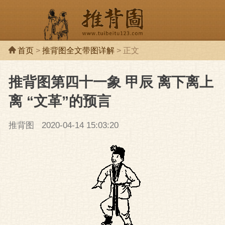
首页
>
推背图全文带图详解
> 正文
推背图第四十一象 甲辰 离下离上
推背图
推背
离 “文革”的预言
推背图
2020-04-14 15:03:20