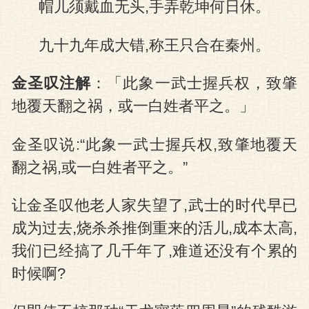
帽儿须戴血无头,手弄乾坤何日休。
九十九年成大错,称王只合在秦州。
金圣叹注解
：「此象一武士握兵权，致肇
地覆天翻之祸，或一白姓者平之。」
金圣叹说:“此象一武士握兵权,致肇地覆天
翻之祸,或一白姓者平之。”
让金圣叹他老人家失望了,武士的时代早已
成为过去,烧杀杀推倒重来的活儿,成本太高,
我们已经搞了几千年了,难道还没有个累的
时候啊?