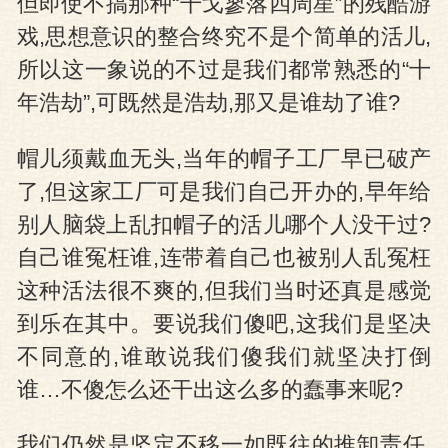
但即使不搞那种“干戈寥落四周星”的残酷游
戏,思想意识的整合终究不是个简单的活儿,
所以这一象说的不过是我们都常熟悉的“十
年浩劫”,可既然是浩劫,那又是谁劫了谁?
帽儿须戴血无头,当年的帽子工厂早已破产
了,但这家工厂可是我们自己开办的,早年给
别人脑袋上乱扣帽子的活儿哪个人没干过?
自己谁冤枉谁,连带着自己也被别人乱冤枉
这种活法很不爽的,但我们当时还真是感觉
到乐在其中。要说我们傻吧,这我们是坚决
不同意的,谁敢说我们傻我们就坚决打倒
谁…不傻怎么还干出这么多的蠢事来呢?
我们仍然是坚定不移一如既往的推卸责任,