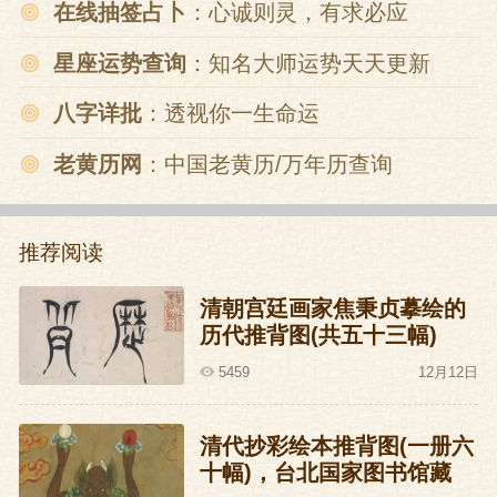
在线抽签占卜
：心诚则灵，有求必应
星座运势查询
：知名大师运势天天更新
八字详批
：透视你一生命运
老黄历网
：中国老黄历/万年历查询
推荐阅读
清朝宫廷画家焦秉贞摹绘的
历代推背图(共五十三幅)
5459
12月12日
清代抄彩绘本推背图(一册六
十幅)，台北国家图书馆藏