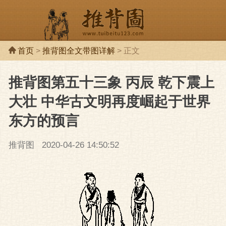
首页
>
推背图全文带图详解
> 正文
推背图第五十三象 丙辰 乾下震上
推背图
推背
大壮 中华古文明再度崛起于世界
东方的预言
推背图
2020-04-26 14:50:52