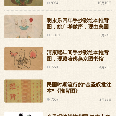
9934
10月10日
明永乐四年手抄彩绘本推背
图，姚广孝做序，现由美国
洛杉矶J.G.Stanoff收藏
11461
6月27日
清康熙年间手抄彩绘本推背
图，现藏哈佛燕京图书馆
7291
4月25日
民国时期流行的“金圣叹批注
本”《推背图》
7097
2月28日