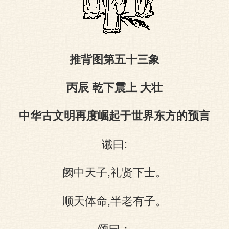
图
推背图第五十三象
丙辰 乾下震上 大壮
中华古文明再度崛起于世界东方的预言
谶曰:
阙中天子,礼贤下士。
顺天体命,半老有子。