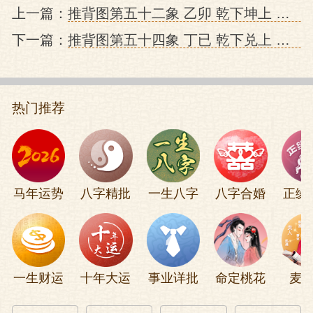
上一篇：
推背图第五十二象 乙卯 乾下坤上 泰 危机后时代人类升平之治的预言
下一篇：
推背图第五十四象 丁已 乾下兑上 夬 中华文化吐故纳新的未来时代预言
热门推荐
马年运势
八字精批
一生八字
八字合婚
正缘
一生财运
十年大运
事业详批
命定桃花
麦