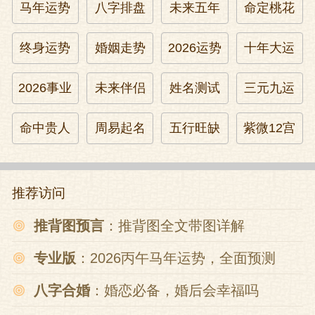
马年运势
八字排盘
未来五年
命定桃花
终身运势
婚姻走势
2026运势
十年大运
2026事业
未来伴侣
姓名测试
三元九运
命中贵人
周易起名
五行旺缺
紫微12宫
推荐访问
推背图预言
：推背图全文带图详解
专业版
：2026丙午马年运势，全面预测
八字合婚
：婚恋必备，婚后会幸福吗