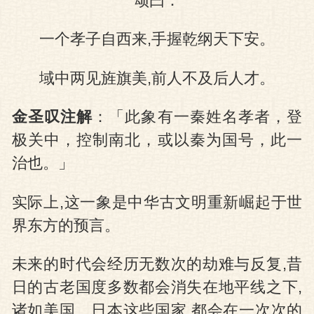
颂曰：
一个孝子自西来,手握乾纲天下安。
域中两见旌旗美,前人不及后人才。
金圣叹注解
：「此象有一秦姓名孝者，登
极关中，控制南北，或以秦为国号，此一
治也。」
实际上,这一象是中华古文明重新崛起于世
界东方的预言。
未来的时代会经历无数次的劫难与反复,昔
日的古老国度多数都会消失在地平线之下,
诸如美国、日本这些国家,都会在一次次的